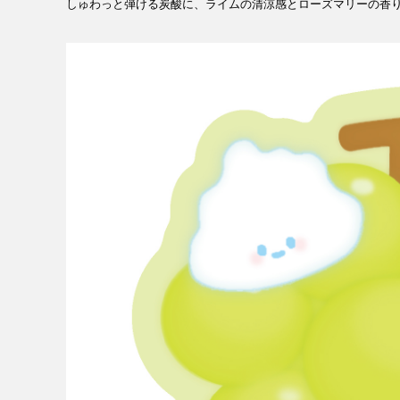
しゅわっと弾ける炭酸に、ライムの清涼感とローズマリーの香