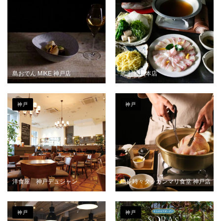
島おでん MIKE 神戸店
黒十 神戸本店
神戸
神戸
洋食屋 神戸デュシャン
晴レ時々タッカンマリ食堂 神戸店
神戸
神戸