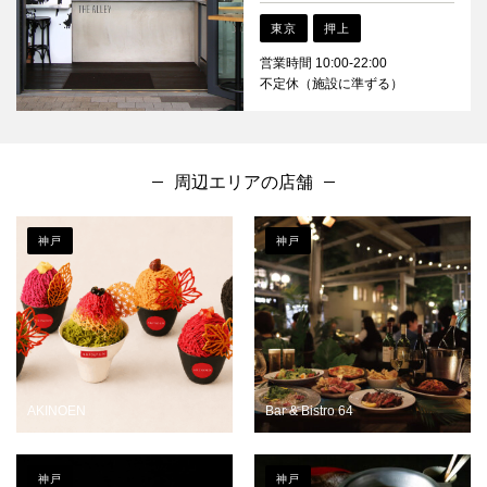
東京
押上
営業時間 10:00-22:00
不定休（施設に準ずる）
周辺エリアの店舗
神戸
神戸
AKINOEN
Bar & Bistro 64
神戸
神戸