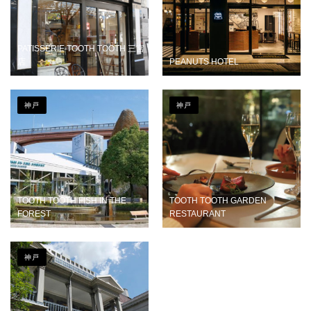
PATISSERIE TOOTH TOOTH 三宮
店
PEANUTS HOTEL
神戸
神戸
TOOTH TOOTH FISH IN THE
TOOTH TOOTH GARDEN
FOREST
RESTAURANT
神戸