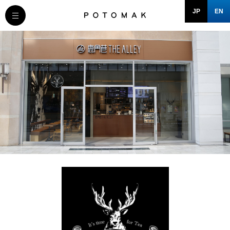
JP
EN
MESSAGE
COMPANY
BRAND/SHOP
DOMAIN
RECRUIT
NEWS