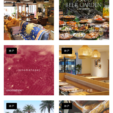
【2025年営業終了】神戸国際会館
そらのビアガーデン produced by
ニューラフレア
TOOTH TOOTH
神戸
神戸
onomatope
こなな 須磨パティオ店
神戸
神戸