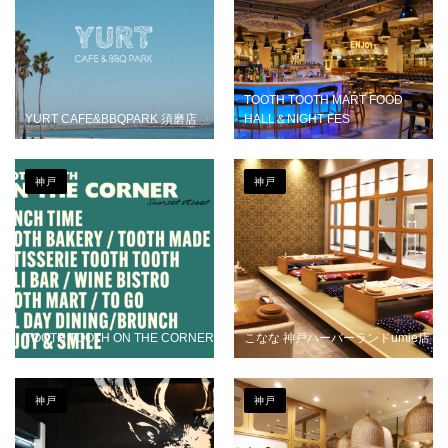
TOOTH TOOTH MART FOOD
YURT CAFE&BBQPARK 須磨店
HALL＆NIGHT FES
神戸
神戸
TOOTH TOOTH ON THE CORNER
こなな 神戸ハーバーランドumie店
神戸
神戸