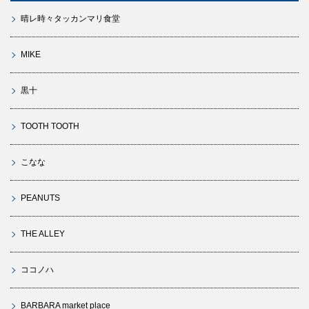
晴レ時々タッカンマリ食堂
MIKE
黒十
TOOTH TOOTH
こなな
PEANUTS
THE ALLEY
ココノハ
BARBARA market place