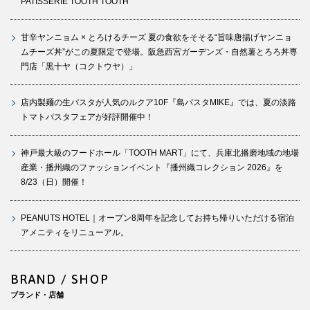
PATISSERIE TOOTH TOOTH
甘辛ヤンニョム × とろけるチーズ 夏の食欲をそそる“旨味唐揚げヤンニョ
ムチーズ丼”がこの夏限定で登場。阪急西宮ガーデンズ・自然薯とろろ丼専
門店「黒十ヤ（コクトウヤ）」
店内製麺の生パスタが人気のルクア10F『島パスタMIKE』では、夏の淡路
トマトパスタフェアが好評開催中！
神戸最大級のフードホール「TOOTH MART」にて、兵庫北播磨地域の地場
産業・播州織のファッションイベント『播州織コレクション 2026』を
8/23（日）開催！
PEANUTS HOTEL｜オープン8周年を記念してお持ち帰りいただける宿泊
アメニティをリニューアル。
BRAND / SHOP
ブランド・店舗