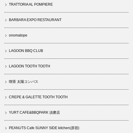
TRATTORIA AL POMPIERE
BARBARA EXPO RESTAURANT
onomatope
LAGOON BBQ CLUB
LAGOON TOOTH TOOTH
喫茶 太陽コンパス
CREPE & GALETTE TOOTH TOOTH
YURT CAFE&BBQPARK 須磨店
PEANUTS Cafe SUNNY SIDE kitchen(原宿)