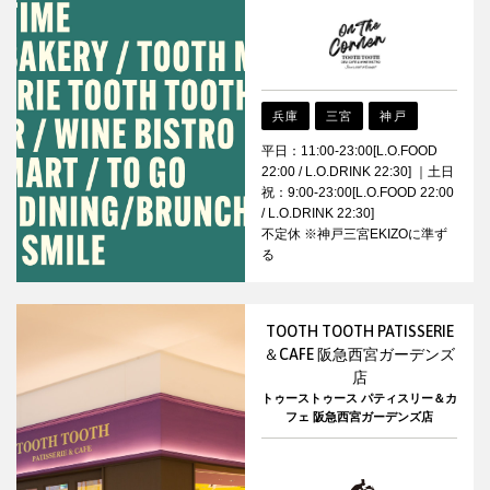
兵庫
三宮
神戸
平日：11:00-23:00[L.O.FOOD
22:00 / L.O.DRINK 22:30] ｜土日
祝：9:00-23:00[L.O.FOOD 22:00
/ L.O.DRINK 22:30]
不定休 ※神戸三宮EKIZOに準ず
る
TOOTH TOOTH PATISSERIE
＆CAFE 阪急西宮ガーデンズ
店
トゥーストゥース パティスリー＆カ
フェ 阪急西宮ガーデンズ店