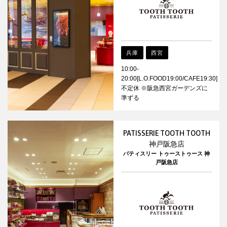
兵庫
西宮
10:00-
20:00[L.O.FOOD19:00/CAFE19:30]
不定休 ※阪急西宮ガーデンズに
準ずる
PATISSERIE TOOTH TOOTH
神戸阪急店
パティスリー トゥーストゥース 神
戸阪急店