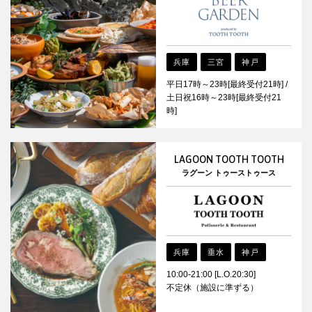
兵庫
三宮
神戸
平日17時～23時[最終受付21時] /
土日祝16時～23時[最終受付21
時]
LAGOON TOOTH TOOTH
ラグーン トゥーストゥース
兵庫
垂水
神戸
10:00-21:00 [L.O.20:30]
不定休（施設に準ずる）