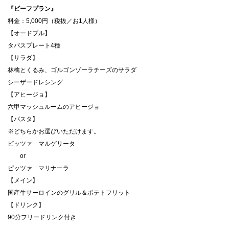
『ビーフプラン』
料⾦：5,000円（税抜／お1⼈様）
【オードブル】
タパスプレート4種
【サラダ】
林檎とくるみ、ゴルゴンゾーラチーズのサラダ
シーザードレシング
【アヒージョ】
六甲マッシュルームのアヒージョ
【パスタ】
※どちらかお選びいただけます。
ピッツァ マルゲリータ
or
ピッツァ マリナーラ
【メイン】
国産牛サーロインのグリル＆ポテトフリット
【ドリンク】
90分フリードリンク付き