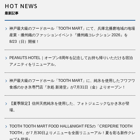
HOT NEWS
最新記事
神戸最大級のフードホール「TOOTH MART」にて、兵庫北播磨地域の地場
産業・播州織のファッションイベント『播州織コレクション 2026』を
8/23（日）開催！
PEANUTS HOTEL｜オープン8周年を記念してお持ち帰りいただける宿泊
アメニティをリニューアル。
神戸最大級のフードホール「TOOTH MART」に、純氷を使用したフワフワ
食感のかき氷専門店『氷処 新港堂』が7月31日（金）よりオープン！
【夏季限定】信州天然純氷を使用した、フォトジェニックなかき氷が登
場。
TOOTH TOOTH MART FOOD HALL&NIGHT FESの「CREPERIE TOOTH
TOOTH」が７月30日よりメニューを全面リニューアル！夏を彩る新作クレ
ープも登場♪