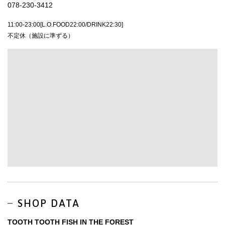
078-230-3412
11:00-23:00[L.O.FOOD22:00/DRINK22:30]
不定休（施設に準ずる）
SHOP DATA
TOOTH TOOTH FISH IN THE FOREST