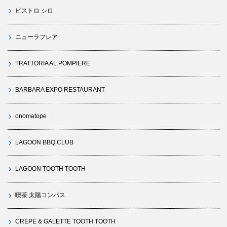
ビストロ シロ
ニューラフレア
TRATTORIA AL POMPIERE
BARBARA EXPO RESTAURANT
onomatope
LAGOON BBQ CLUB
LAGOON TOOTH TOOTH
喫茶 太陽コンパス
CREPE & GALETTE TOOTH TOOTH