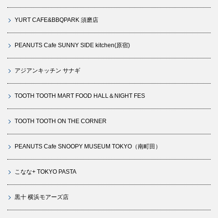
YURT CAFE&BBQPARK 須磨店
PEANUTS Cafe SUNNY SIDE kitchen(原宿)
アジアンキッチン サナギ
TOOTH TOOTH MART FOOD HALL＆NIGHT FES
TOOTH TOOTH ON THE CORNER
PEANUTS Cafe SNOOPY MUSEUM TOKYO（南町田）
こなな+ TOKYO PASTA
黒十 横浜モアーズ店