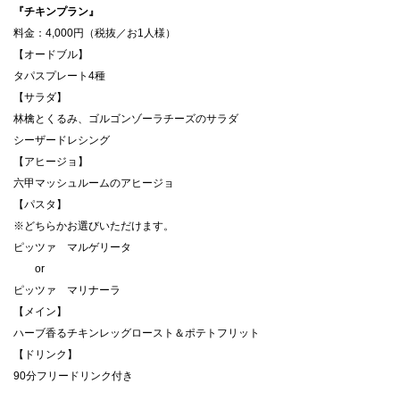
『チキンプラン』
料⾦：4,000円（税抜／お1⼈様）
【オードブル】
タパスプレート4種
【サラダ】
林檎とくるみ、ゴルゴンゾーラチーズのサラダ
シーザードレシング
【アヒージョ】
六甲マッシュルームのアヒージョ
【パスタ】
※どちらかお選びいただけます。
ピッツァ マルゲリータ
or
ピッツァ マリナーラ
【メイン】
ハーブ香るチキンレッグロースト＆ポテトフリット
【ドリンク】
90分フリードリンク付き