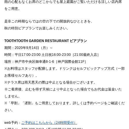
雨の心配もなくお席のどこからでも屋上庭園がご覧いただける涼しい店内席
をご用意。
是非この時期ならではの空の下での開放的なひとときを、
秋の特別ビアプランでお楽しみください。
TOOTHTOOTH GARDEN RESTAURANT ビアプラン
期間：2020年9月14日（月）～
時間：平日17:00-23:00 土日祝16:00-23:00［21:00最終入店］
場所：神戸市中央区御幸通8-1-6［神戸国際会館11F］
※お料理はスタッフが配膳します。ドリンクはセルフピックアップ方式（一部
お客様セルフあり）。
※テラス席は雨天悪天の際は中止となる場合がございます。
※ご着席後、止むを得ず天候により中止となった場合でもお代金は返金いた
しません。
※「早割」「遅割」もご用意しております。詳しくは予約ページをご確認くだ
さい。
web予約：
ご予約はこちらから（24時間受付）