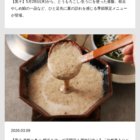
【黒⼗】5⽉28⽇(⽊)から、とうもろこし‧⽣うにを使った釜飯、枝⾖
やしめ鯖の一品など、ひと足先に夏の訪れを感じる季節限定メニュー
が登場。
2026.03.09