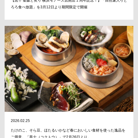
【黒十 釜飯と炙り 横浜モアーズ店開店１周年記念！】「自然薯入りと
ろろ食べ放題」を3月12日より期間限定で開催
2026.02.25
たけのこ、そら豆、ほたるいかなど春においしい食材を使った逸品を
ご用意。「黒十（コクトウ）」で2月26日より。