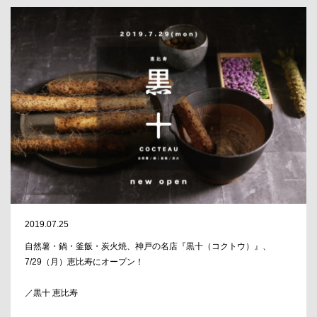
2019.07.25
自然薯・鍋・釜飯・炭火焼、神戸の名店『黒十（コクトウ）』、
7/29（月）恵比寿にオープン！
／黒十 恵比寿