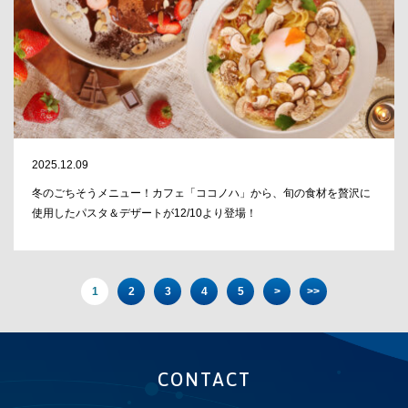
2025.12.09
冬のごちそうメニュー！カフェ「ココノハ」から、旬の食材を贅沢に
使用したパスタ＆デザートが12/10より登場！
1
2
3
4
5
>
>>
CONTACT